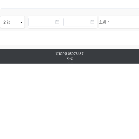
-
主讲：
全部
京ICP备05076487
号-2